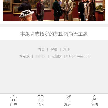
本版块或指定的范围内尚无主题
首页
|
登录
|
注册
简易版
|
触屏版
|
电脑版
|
© Comsenz Inc.
门户
论坛
发表
我的