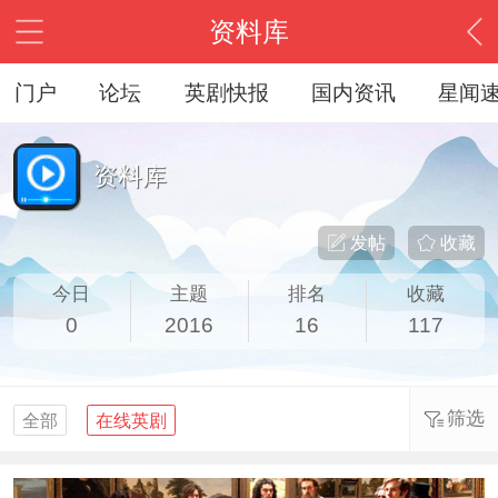
资料库
门户
论坛
英剧快报
国内资讯
星闻
资料库
发帖
收藏
今日
主题
排名
收藏
0
2016
16
117
筛选
全部
在线英剧