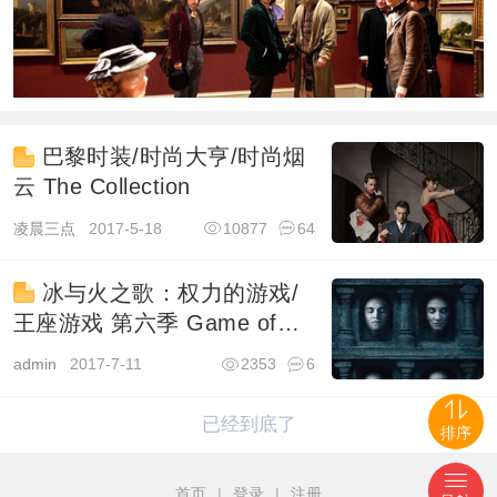
巴黎时装/时尚大亨/时尚烟
云 The Collection
凌晨三点
2017-5-18
10877
64
冰与火之歌：权力的游戏/
王座游戏 第六季 Game of
Thrones
admin
2017-7-11
2353
6
已经到底了
排序
首页
|
登录
|
注册