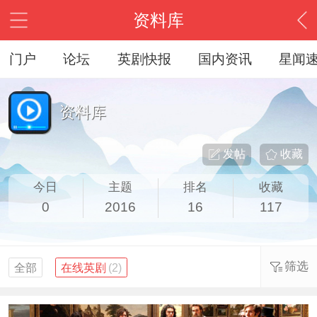
资料库
门户
论坛
英剧快报
国内资讯
星闻
资料库
发帖
收藏
今日
主题
排名
收藏
0
2016
16
117
筛选
全部
在线英剧
(2)