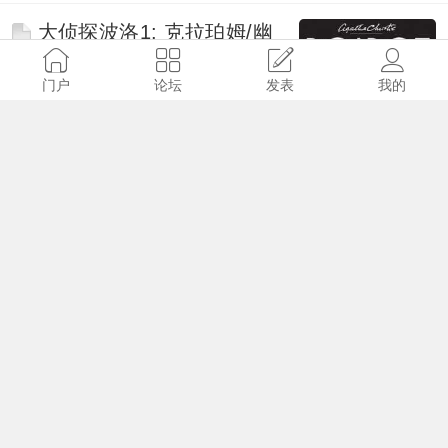
大侦探波洛1: 克拉珀姆/幽
巷谋杀/罗德岛三角(1989)国语
配音
门户
论坛
发表
我的
admin
2017-5-25
9441
47
刘易斯探案/督查刘易斯 第
一季 Lewis (2006)
admin
2017-10-19
10818
78
福尔摩斯探案集/福尔摩斯
历险记 第1-2季(1984-1985)
毕村内富
2017-5-21
10804
57
苹果园 Apple Tree Yard