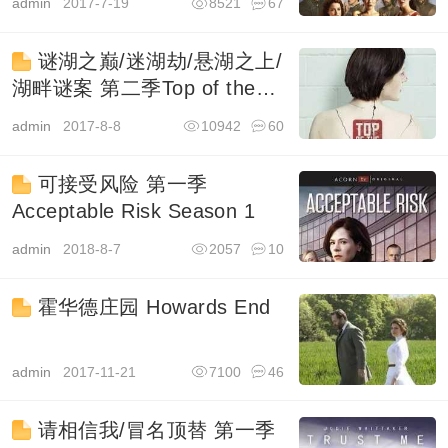
admin
2017-7-19
8521
67
谜湖之巅/迷湖劫/悬湖之上/
湖畔谜案 第二季Top of the
Lake
admin
2017-8-8
10942
60
可接受风险 第一季
Acceptable Risk Season 1
admin
2018-8-7
2057
10
霍华德庄园 Howards End
admin
2017-11-21
7100
46
请相信我/冒名顶替 第一季