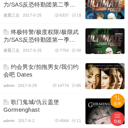
力/SAS反恐特勤团第二季
Ultimate Force
凌晨三点
2017-5-25
6337
19
终极特警/极度权限/极限武
力/SAS反恐特勤团第一季
Ultimate Force
凌晨三点
2017-5-25
7754
30
约会男女/拍拖男女/我们约
会吧 Dates
admin
2017-5-29
14774
85
歌门鬼城/仇云盖堡
排序
Gormenghast
admin
2017-6-2
4564
11
导航