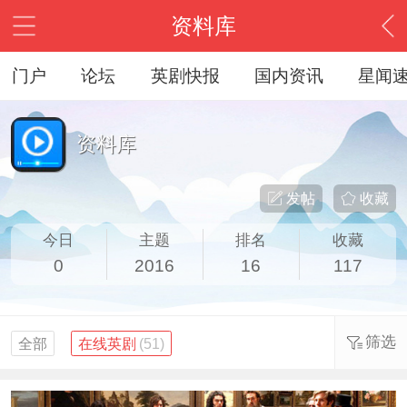
资料库
门户
论坛
英剧快报
国内资讯
星闻
资料库
发帖
收藏
今日
主题
排名
收藏
0
2016
16
117
筛选
全部
在线英剧
(51)