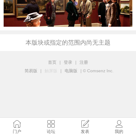
本版块或指定的范围内尚无主题
首页
|
登录
|
注册
简易版
|
触屏版
|
电脑版
|
© Comsenz Inc.
门户
论坛
发表
我的