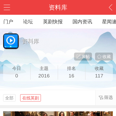
资料库
门户
论坛
英剧快报
国内资讯
星闻
资料库
发帖
收藏
今日
主题
排名
收藏
0
2016
16
117
筛选
全部
在线英剧