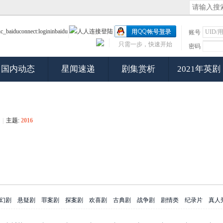
账号
只需一步，快速开始
密码
国内动态
星闻速递
剧集赏析
2021年英剧
|
主题:
2016
幻剧
悬疑剧
罪案剧
探案剧
欢喜剧
古典剧
战争剧
剧情类
纪录片
真人