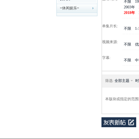
不限
1
2003年
=休闲娱乐=
剧
2018年
单集片长:
不限
1
视频来源:
不限
优
字幕:
不限
中
迷
筛选:
全部主题
时
本版块或指定的范围