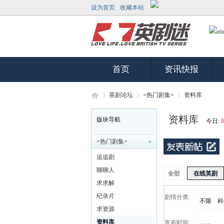
设为首页
收藏本站
首页
资讯快报
英剧论坛
=热门剧集=
资料库
资料库
版块导航
今日:
0
英
»
›
›
=热门剧集=
追追剧
聊聊人
全部
在线英剧
求求解
纪录片
剧情分类:
不限
科
求资源
资料库
发布时间: