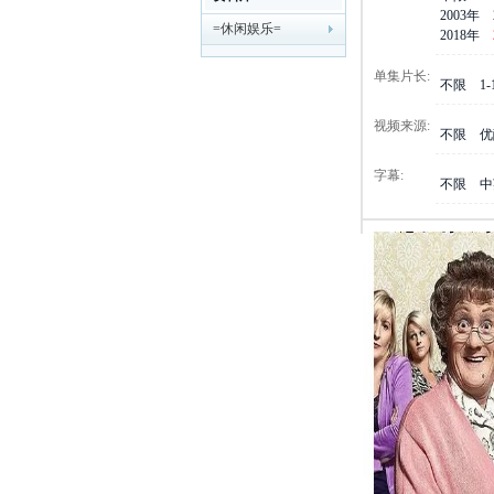
2003年
=休闲娱乐=
剧
2018年
单集片长:
不限
1
视频来源:
不限
优
字幕:
不限
中
迷