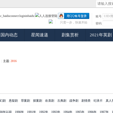
账号
只需一步，快速开始
密码
国内动态
星闻速递
剧集赏析
2021年英剧
|
主题:
2016
幻剧
悬疑剧
罪案剧
探案剧
欢喜剧
古典剧
战争剧
剧情类
纪录片
真人
990年以前
1990年
1991年
1992年
1993年
1994年
1995年
1996年
1997年