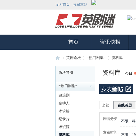
设为首页
收藏本站
首页
资讯快报
英剧论坛
=热门剧集=
资料库
资料库
版块导航
今日:
0
英
»
›
›
=热门剧集=
追追剧
聊聊人
全部
在线英剧
求求解
剧情分类:
纪录片
不限
科
求资源
发布时间:
资料库
不限
1