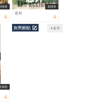
剧情类
剧情类
意外
6
4
返 回
欢喜剧
6