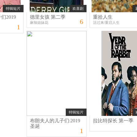
特辑短片
欢喜剧
2019
德里女孩 第二季
重拾人生
6
麻辣姐妹花
活过来/重启人生
1
特辑短片
布朗夫人的儿子们:2019
拉比特探长 第一季
圣诞
1