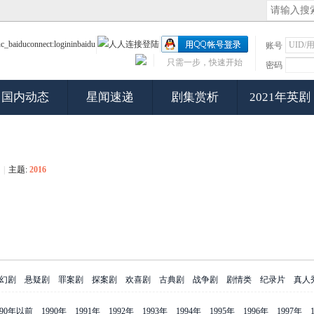
账号
只需一步，快速开始
密码
国内动态
星闻速递
剧集赏析
2021年英剧
|
主题:
2016
幻剧
悬疑剧
罪案剧
探案剧
欢喜剧
古典剧
战争剧
剧情类
纪录片
真人
990年以前
1990年
1991年
1992年
1993年
1994年
1995年
1996年
1997年