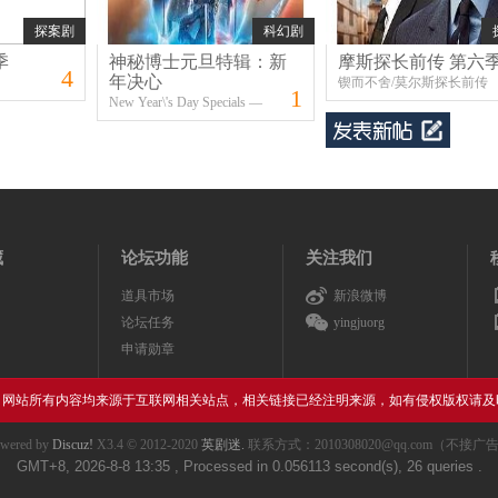
探案剧
科幻剧
季
神秘博士元旦特辑：新
摩斯探长前传 第六
4
年决心
锲而不舍/莫尔斯探长前传
1
New Year\'s Day Specials —
Episode 1: Resolution / 毒液：
不辱使命
藏
论坛功能
关注我们
道具市场
新浪微博
论坛任务
yingjuorg
申请勋章
，网站所有内容均来源于互联网相关站点，相关链接已经注明来源，如有侵权版权请及
wered by
Discuz!
X3.4
© 2012-2020
英剧迷.
联系方式：2010308020@qq.com（不接广
GMT+8, 2026-8-8 13:35
, Processed in 0.056113 second(s), 26 queries .