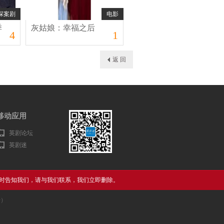
探案剧
电影
季
灰姑娘：幸福之后
4
1
返 回
移动应用
英剧论坛
英剧迷
时告知我们，请与我们联系，我们立即删除。
告）