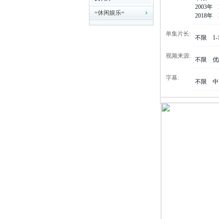
2003年
=休闲娱乐=
剧
2018年
单集片长:
不限
1
视频来源:
不限
优
字幕:
不限
中
迷