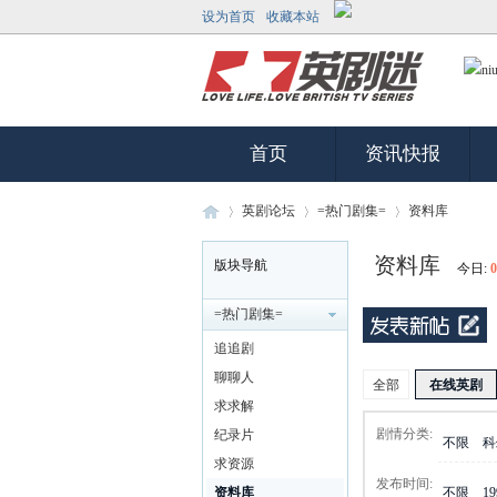
设为首页
收藏本站
首页
资讯快报
英剧论坛
=热门剧集=
资料库
资料库
版块导航
今日:
0
英
»
›
›
=热门剧集=
追追剧
聊聊人
全部
在线英剧
求求解
剧情分类:
纪录片
不限
科
求资源
发布时间:
资料库
不限
1