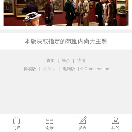
本版块或指定的范围内尚无主题
首页
|
登录
|
注册
简易版
|
触屏版
|
电脑版
|
© Comsenz Inc.
门户
论坛
发表
我的