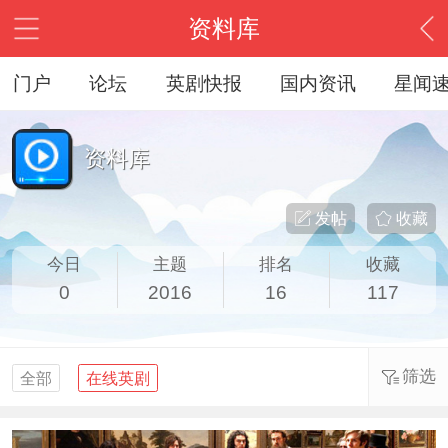
资料库
门户
论坛
英剧快报
国内资讯
星闻
资料库
发帖
收藏
今日
主题
排名
收藏
0
2016
16
117
筛选
全部
在线英剧