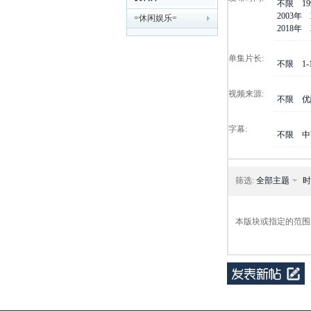
不限
1
2003年
=休闲娱乐=
剧
2018年
单集片长:
不限
1
视频来源:
不限
优
字幕:
不限
中
迷
筛选:
全部主题
时
本版块或指定的范围