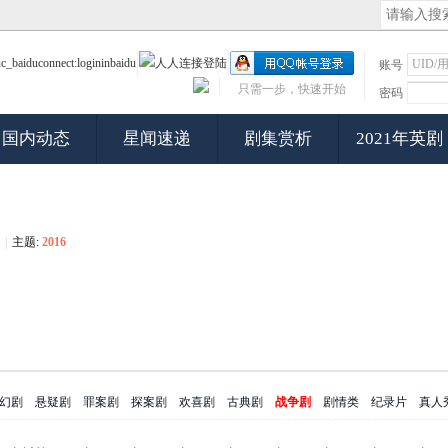
账号
只需一步，快速开始
密码
国内动态
星闻速递
剧集赏析
2021年英剧
|
主题:
2016
幻剧
悬疑剧
罪案剧
探案剧
欢喜剧
古典剧
战争剧
剧情类
纪录片
真人