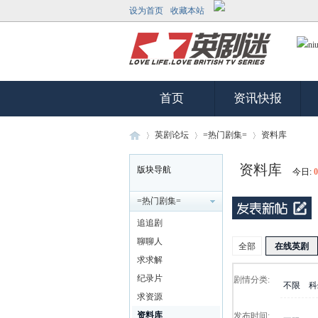
设为首页
收藏本站
首页
资讯快报
英剧论坛
=热门剧集=
资料库
资料库
版块导航
今日:
0
英
»
›
›
=热门剧集=
追追剧
聊聊人
全部
在线英剧
求求解
纪录片
剧情分类:
不限
科
求资源
资料库
发布时间: