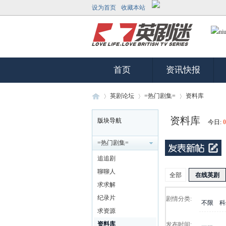
设为首页
收藏本站
首页
资讯快报
英剧论坛
=热门剧集=
资料库
资料库
版块导航
今日:
0
英
»
›
›
=热门剧集=
追追剧
聊聊人
全部
在线英剧
求求解
纪录片
剧情分类:
不限
科
求资源
资料库
发布时间: