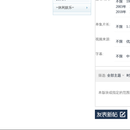
不限
1
2003年
=休闲娱乐=
剧
2018年
单集片长:
不限
1
视频来源:
不限
优
字幕:
不限
中
迷
筛选:
全部主题
时
本版块或指定的范围