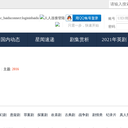
账号
只需一步，快速开始
密码
国内动态
星闻速递
剧集赏析
2021年英剧
|
主题:
2016
幻剧
悬疑剧
罪案剧
探案剧
欢喜剧
古典剧
战争剧
剧情类
纪录片
真人