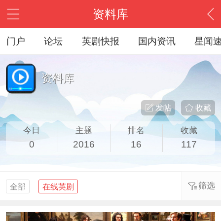
资料库
门户
论坛
英剧快报
国内资讯
星闻
资料库
发帖
收藏
今日
主题
排名
收藏
0
2016
16
117
筛选
全部
在线英剧