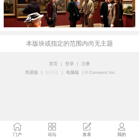
本版块或指定的范围内尚无主题
首页
|
登录
|
注册
简易版
|
触屏版
|
电脑版
|
© Comsenz Inc.
门户
论坛
发表
我的