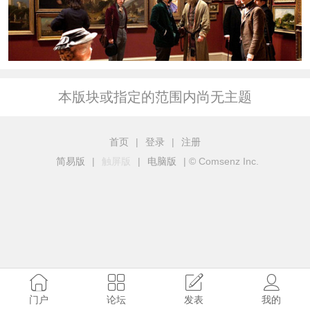
本版块或指定的范围内尚无主题
首页
|
登录
|
注册
简易版
|
触屏版
|
电脑版
|
© Comsenz Inc.
门户
论坛
发表
我的