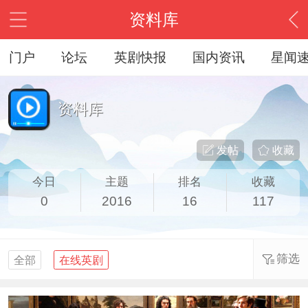
资料库
门户
论坛
英剧快报
国内资讯
星闻
资料库
发帖
收藏
今日
主题
排名
收藏
0
2016
16
117
筛选
全部
在线英剧