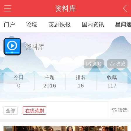
资料库
门户
论坛
英剧快报
国内资讯
星闻
资料库
发帖
收藏
今日
主题
排名
收藏
0
2016
16
117
筛选
全部
在线英剧