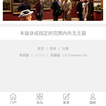
本版块或指定的范围内尚无主题
首页
|
登录
|
注册
简易版
|
触屏版
|
电脑版
|
© Comsenz Inc.
门户
论坛
发表
我的