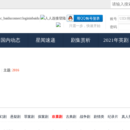
账号
只需一步，快速开始
密码
国内动态
星闻速递
剧集赏析
2021年英剧
|
主题:
2016
幻剧
悬疑剧
罪案剧
探案剧
欢喜剧
古典剧
战争剧
剧情类
纪录片
真人