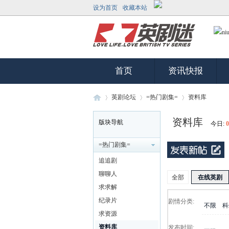
设为首页
收藏本站
首页
资讯快报
英剧论坛
=热门剧集=
资料库
资料库
版块导航
今日:
0
英
»
›
›
=热门剧集=
追追剧
聊聊人
全部
在线英剧
求求解
纪录片
剧情分类:
不限
科
求资源
资料库
发布时间: