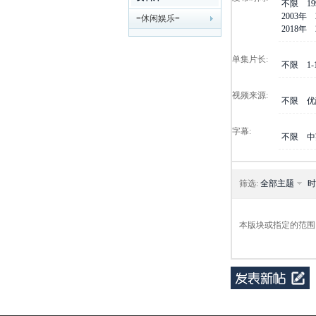
不限
1
2003年
=休闲娱乐=
剧
2018年
单集片长:
不限
1
视频来源:
不限
优
字幕:
不限
中
迷
筛选:
全部主题
时
本版块或指定的范围