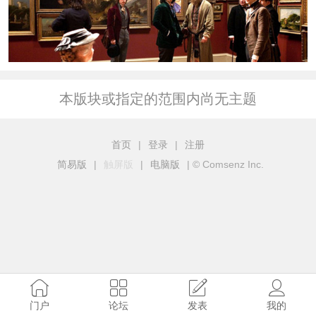
本版块或指定的范围内尚无主题
首页
|
登录
|
注册
简易版
|
触屏版
|
电脑版
|
© Comsenz Inc.
门户
论坛
发表
我的