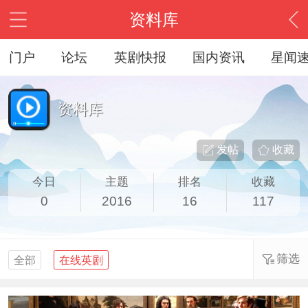
资料库
门户
论坛
英剧快报
国内资讯
星闻
资料库
发帖
收藏
今日
主题
排名
收藏
0
2016
16
117
筛选
全部
在线英剧