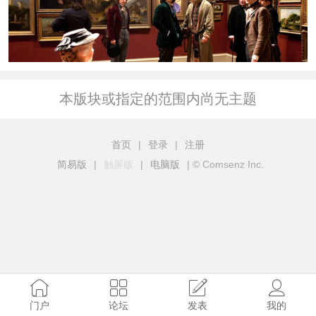
本版块或指定的范围内尚无主题
首页
|
登录
|
注册
简易版
|
触屏版
|
电脑版
|
© Comsenz Inc.
门户
论坛
发表
我的