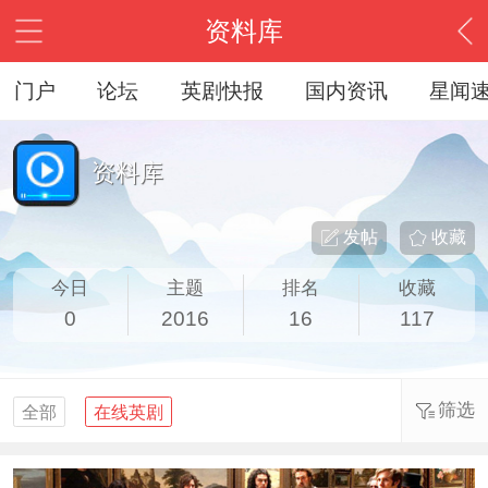
资料库
门户
论坛
英剧快报
国内资讯
星闻
资料库
发帖
收藏
今日
主题
排名
收藏
0
2016
16
117
筛选
全部
在线英剧