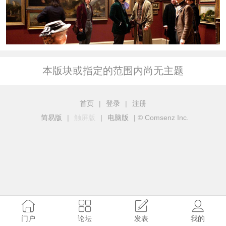
本版块或指定的范围内尚无主题
首页
|
登录
|
注册
简易版
|
触屏版
|
电脑版
|
© Comsenz Inc.
门户
论坛
发表
我的