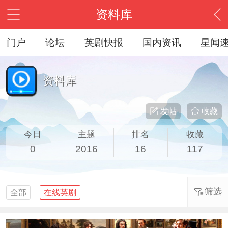
资料库
门户
论坛
英剧快报
国内资讯
星闻
资料库
发帖
收藏
今日
主题
排名
收藏
0
2016
16
117
筛选
全部
在线英剧