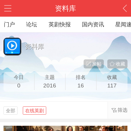
资料库
门户
论坛
英剧快报
国内资讯
星闻
资料库
发帖
收藏
今日
主题
排名
收藏
0
2016
16
117
筛选
全部
在线英剧