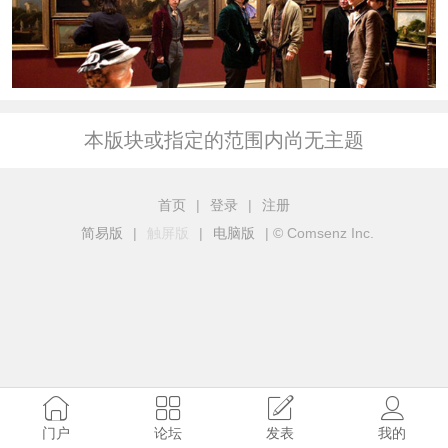
本版块或指定的范围内尚无主题
首页
|
登录
|
注册
简易版
|
触屏版
|
电脑版
|
© Comsenz Inc.
门户
论坛
发表
我的