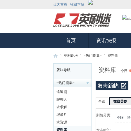
设为首页
收藏本站
首页
资讯快报
英剧论坛
=热门剧集=
资料库
资料库
版块导航
今日:
0
英
»
›
›
=热门剧集=
追追剧
聊聊人
全部
在线英剧
求求解
纪录片
剧情分类:
不限
科
求资源
资料库
发布时间: