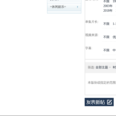
不限
1
2003年
=休闲娱乐=
剧
2018年
单集片长:
不限
1
视频来源:
不限
优
字幕:
不限
中
迷
筛选:
全部主题
时
本版块或指定的范围