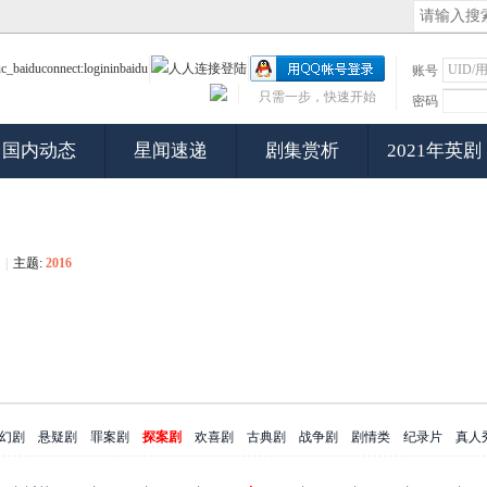
账号
只需一步，快速开始
密码
国内动态
星闻速递
剧集赏析
2021年英剧
|
主题:
2016
幻剧
悬疑剧
罪案剧
探案剧
欢喜剧
古典剧
战争剧
剧情类
纪录片
真人