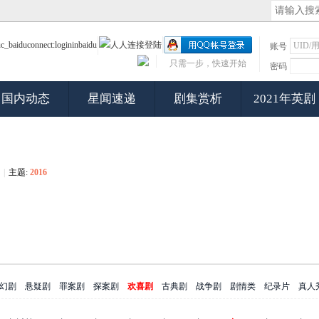
账号
只需一步，快速开始
密码
国内动态
星闻速递
剧集赏析
2021年英剧
|
主题:
2016
幻剧
悬疑剧
罪案剧
探案剧
欢喜剧
古典剧
战争剧
剧情类
纪录片
真人