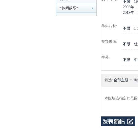
不限
1
2003年
=休闲娱乐=
剧
2018年
单集片长:
不限
1
视频来源:
不限
优
字幕:
不限
中
迷
筛选:
全部主题
时
本版块或指定的范围