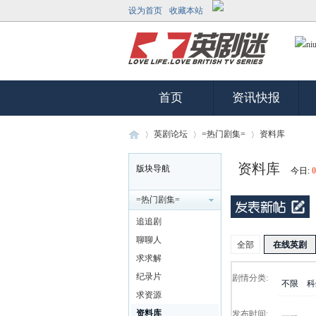
设为首页
收藏本站
首页
资讯快报
英剧论坛
=热门剧集=
资料库
资料库
版块导航
今日:
0
英
»
›
›
=热门剧集=
追追剧
聊聊人
全部
在线英剧
求求解
纪录片
剧情分类:
不限
科
求资源
资料库
发布时间: