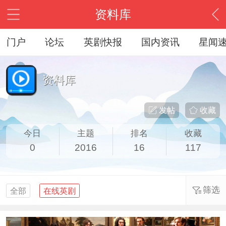
资料库
门户
论坛
英剧快报
国内资讯
星闻
资料库
发帖
收藏
今日
主题
排名
收藏
0
2016
16
117
筛选
全部
在线英剧