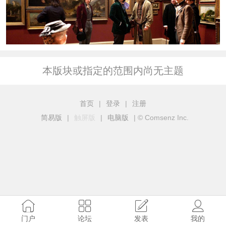
本版块或指定的范围内尚无主题
首页
|
登录
|
注册
简易版
|
触屏版
|
电脑版
|
© Comsenz Inc.
门户
论坛
发表
我的