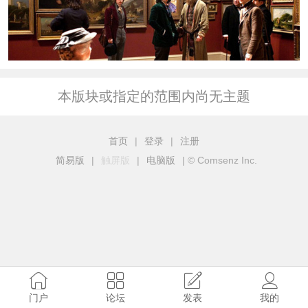
本版块或指定的范围内尚无主题
首页
|
登录
|
注册
简易版
|
触屏版
|
电脑版
|
© Comsenz Inc.
门户
论坛
发表
我的