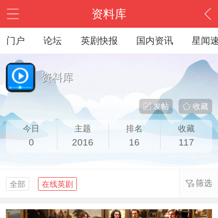
资料库
门户
论坛
英剧快报
国内资讯
星闻
资料库
发帖
收藏
今日
主题
排名
收藏
0
2016
16
117
筛选
全部
在线英剧