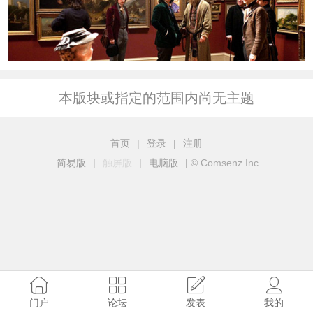
本版块或指定的范围内尚无主题
首页
|
登录
|
注册
简易版
|
触屏版
|
电脑版
|
© Comsenz Inc.
门户
论坛
发表
我的