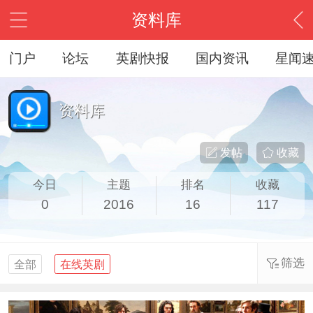
资料库
门户
论坛
英剧快报
国内资讯
星闻
资料库
发帖
收藏
今日
主题
排名
收藏
0
2016
16
117
筛选
全部
在线英剧