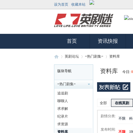
设为首页
收藏本站
首页
资讯快报
英剧论坛
=热门剧集=
资料库
资料库
版块导航
今日:
0
英
»
›
›
=热门剧集=
追追剧
聊聊人
全部
在线英剧
求求解
剧情分类:
纪录片
不限
科
求资源
发布时间:
资料库
不限
1