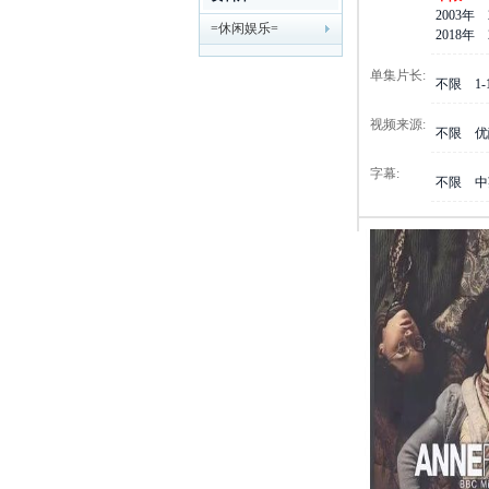
2003年
=休闲娱乐=
剧
2018年
单集片长:
不限
1
视频来源:
不限
优
字幕:
不限
中
迷