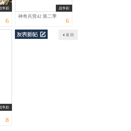
战争剧
战争剧
神奇兵营42 第二季
6
6
返 回
战争剧
8