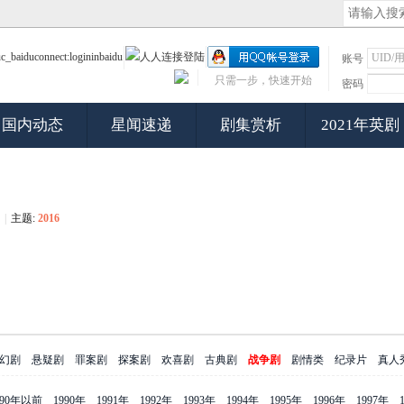
账号
只需一步，快速开始
密码
国内动态
星闻速递
剧集赏析
2021年英剧
|
主题:
2016
幻剧
悬疑剧
罪案剧
探案剧
欢喜剧
古典剧
战争剧
剧情类
纪录片
真人
990年以前
1990年
1991年
1992年
1993年
1994年
1995年
1996年
1997年