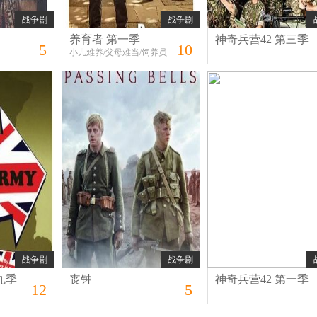
战争剧
战争剧
养育者 第一季
神奇兵营42 第三季
5
10
小儿难养/父母难当/饲养员
战争剧
战争剧
九季
丧钟
神奇兵营42 第一季
12
5