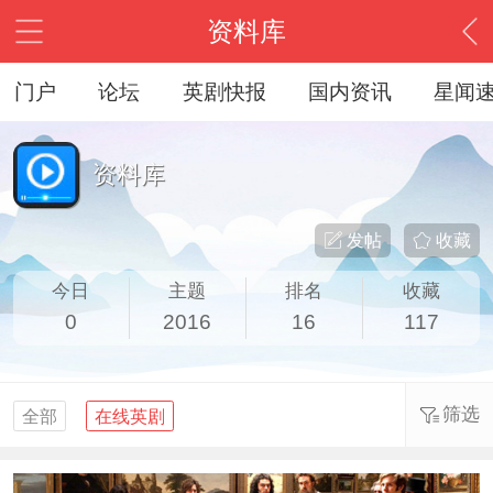
资料库
门户
论坛
英剧快报
国内资讯
星闻
资料库
发帖
收藏
今日
主题
排名
收藏
0
2016
16
117
筛选
全部
在线英剧