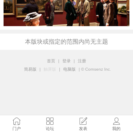
本版块或指定的范围内尚无主题
首页
|
登录
|
注册
简易版
|
触屏版
|
电脑版
|
© Comsenz Inc.
门户
论坛
发表
我的