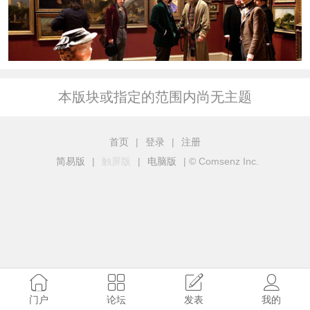
本版块或指定的范围内尚无主题
首页
|
登录
|
注册
简易版
|
触屏版
|
电脑版
|
© Comsenz Inc.
门户
论坛
发表
我的