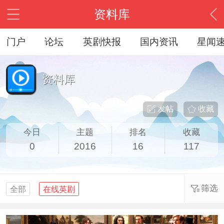
资料库
门户
论坛
英剧快报
国内资讯
星闻
资料库
发帖
收藏
今日
主题
排名
收藏
0
2016
16
117
筛选
全部
在线英剧