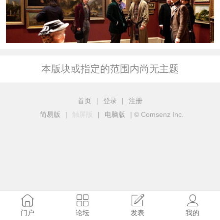
本版块或指定的范围内尚无主题
首页
|
登录
|
注册
简易版
|
触屏版
|
电脑版
|
© Comsenz Inc.
门户
论坛
发表
我的