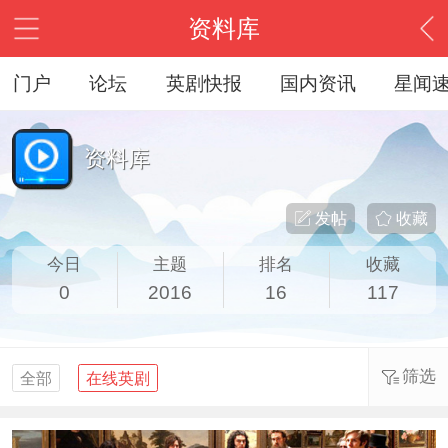
资料库
门户
论坛
英剧快报
国内资讯
星闻
资料库
发帖
收藏
今日
主题
排名
收藏
0
2016
16
117
筛选
全部
在线英剧