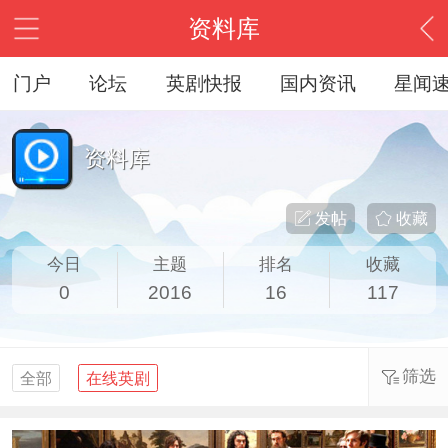
资料库
门户
论坛
英剧快报
国内资讯
星闻
资料库
发帖
收藏
今日
主题
排名
收藏
0
2016
16
117
筛选
全部
在线英剧