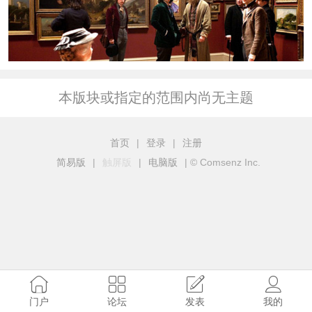
本版块或指定的范围内尚无主题
首页
|
登录
|
注册
简易版
|
触屏版
|
电脑版
|
© Comsenz Inc.
门户
论坛
发表
我的