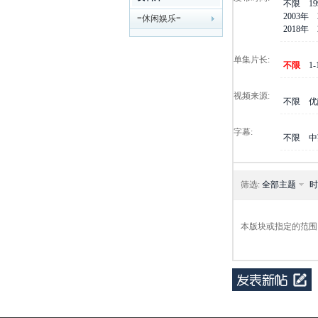
不限
1
2003年
=休闲娱乐=
剧
2018年
单集片长:
不限
1
视频来源:
不限
优
字幕:
不限
中
迷
筛选:
全部主题
时
本版块或指定的范围