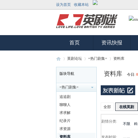
设为首页
收藏本站
首页
资讯快报
英剧论坛
=热门剧集=
资料库
资料库
版块导航
今日:
0
英
»
›
›
=热门剧集=
追追剧
聊聊人
全部
在线英剧
求求解
纪录片
剧情分类:
不限
科
求资源
资料库
发布时间: