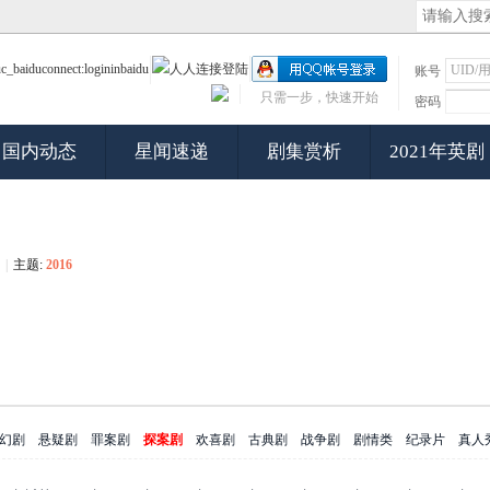
账号
只需一步，快速开始
密码
国内动态
星闻速递
剧集赏析
2021年英剧
|
主题:
2016
幻剧
悬疑剧
罪案剧
探案剧
欢喜剧
古典剧
战争剧
剧情类
纪录片
真人