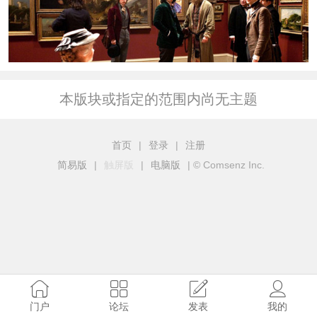
本版块或指定的范围内尚无主题
首页
|
登录
|
注册
简易版
|
触屏版
|
电脑版
|
© Comsenz Inc.
门户
论坛
发表
我的