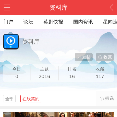
资料库
门户
论坛
英剧快报
国内资讯
星闻
资料库
发帖
收藏
今日
主题
排名
收藏
0
2016
16
117
筛选
全部
在线英剧