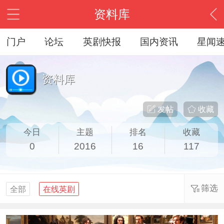
资料库
门户
论坛
英剧快报
国内资讯
星闻
资料库
发帖
收藏
今日
主题
排名
收藏
0
2016
16
117
筛选
全部
在线英剧