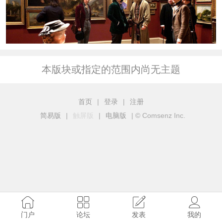
本版块或指定的范围内尚无主题
首页
|
登录
|
注册
简易版
|
触屏版
|
电脑版
|
© Comsenz Inc.
门户
论坛
发表
我的