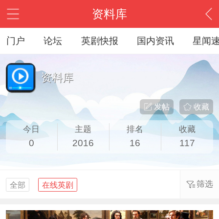
资料库
门户
论坛
英剧快报
国内资讯
星闻
资料库
发帖
收藏
今日
主题
排名
收藏
0
2016
16
117
筛选
全部
在线英剧