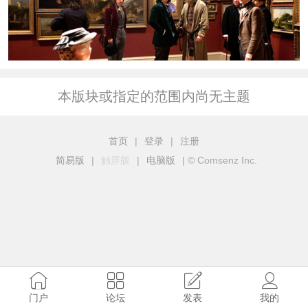
本版块或指定的范围内尚无主题
首页
|
登录
|
注册
简易版
|
触屏版
|
电脑版
|
© Comsenz Inc.
门户
论坛
发表
我的