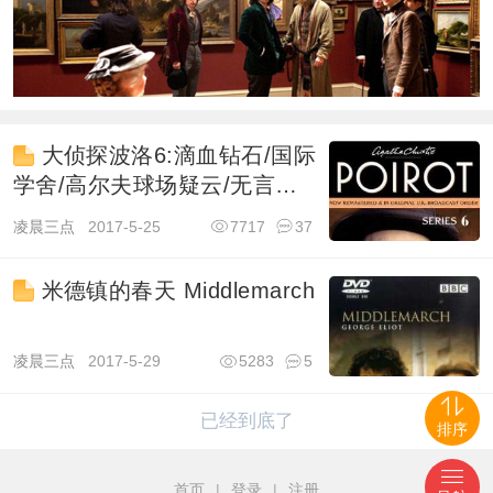
大侦探波洛6:滴血钻石/国际
学舍/高尔夫球场疑云/无言的
证人
凌晨三点
2017-5-25
7717
37
米德镇的春天 Middlemarch
凌晨三点
2017-5-29
5283
5
已经到底了
排序
首页
|
登录
|
注册