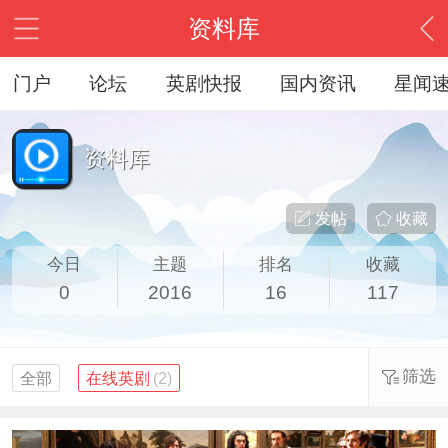
资料库
门户
论坛
英剧快报
国内资讯
星闻
资料库
发帖
收藏
今日
主题
排名
收藏
0
2016
16
117
筛选
全部
在线英剧
(2)