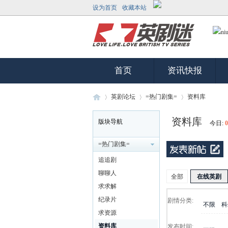
设为首页
收藏本站
首页
资讯快报
英剧论坛
=热门剧集=
资料库
资料库
版块导航
今日:
0
英
»
›
›
=热门剧集=
追追剧
聊聊人
全部
在线英剧
求求解
纪录片
剧情分类:
不限
科
求资源
资料库
发布时间: