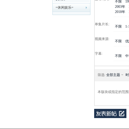
不限
1
2003年
=休闲娱乐=
剧
2018年
单集片长:
不限
1
视频来源:
不限
优
字幕:
不限
中
迷
筛选:
全部主题
时
本版块或指定的范围