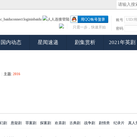
账号
只需一步，快速开始
密码
国内动态
星闻速递
剧集赏析
2021年英剧
|
主题:
2016
幻剧
悬疑剧
罪案剧
探案剧
欢喜剧
古典剧
战争剧
剧情类
纪录片
真人