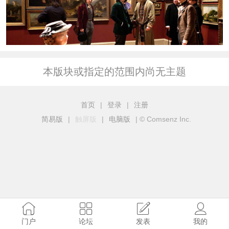
本版块或指定的范围内尚无主题
首页
|
登录
|
注册
简易版
|
触屏版
|
电脑版
|
© Comsenz Inc.
门户
论坛
发表
我的