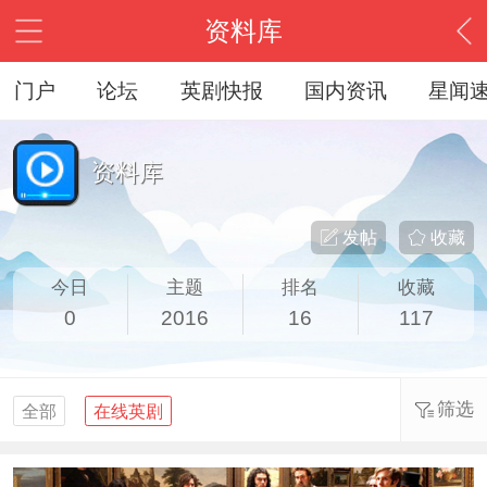
资料库
门户
论坛
英剧快报
国内资讯
星闻
资料库
发帖
收藏
今日
主题
排名
收藏
0
2016
16
117
筛选
全部
在线英剧