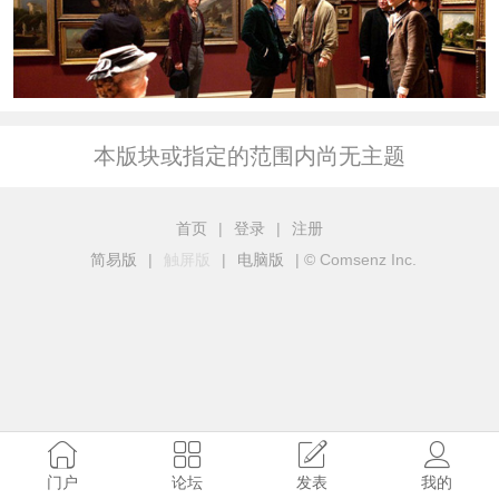
本版块或指定的范围内尚无主题
首页
|
登录
|
注册
简易版
|
触屏版
|
电脑版
|
© Comsenz Inc.
门户
论坛
发表
我的