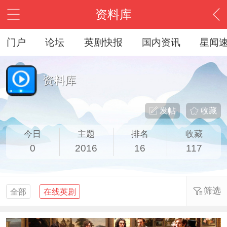
资料库
门户
论坛
英剧快报
国内资讯
星闻
资料库
发帖
收藏
今日
主题
排名
收藏
0
2016
16
117
筛选
全部
在线英剧