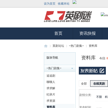
设为首页
收藏本站
首页
资讯快报
英剧论坛
=热门剧集=
资料库
资料库
版块导航
今日:
0
英
»
›
›
=热门剧集=
追追剧
聊聊人
全部
在线英剧
求求解
纪录片
剧情分类:
不限
科
求资源
资料库
发布时间: