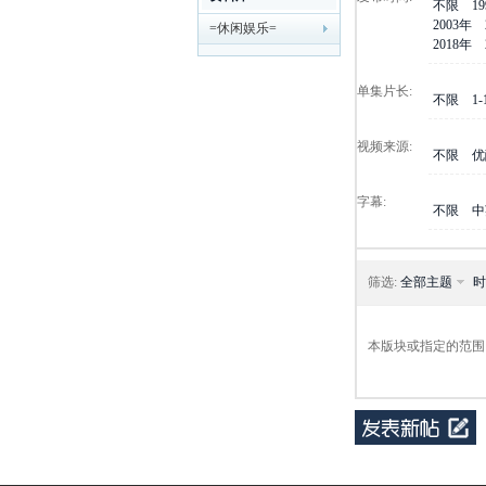
不限
1
2003年
=休闲娱乐=
剧
2018年
单集片长:
不限
1
视频来源:
不限
优
字幕:
不限
中
迷
筛选:
全部主题
时
本版块或指定的范围