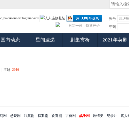
账号
只需一步，快速开始
密码
国内动态
星闻速递
剧集赏析
2021年英剧
|
主题:
2016
幻剧
悬疑剧
罪案剧
探案剧
欢喜剧
古典剧
战争剧
剧情类
纪录片
真人