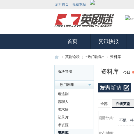
设为首页
收藏本站
首页
资讯快报
英剧论坛
=热门剧集=
资料库
资料库
版块导航
今日:
0
英
»
›
›
=热门剧集=
追追剧
聊聊人
全部
在线英剧
求求解
纪录片
剧情分类:
不限
科
求资源
资料库
发布时间: