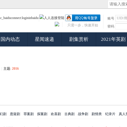
账号
只需一步，快速开始
密码
国内动态
星闻速递
剧集赏析
2021年英剧
|
主题:
2016
幻剧
悬疑剧
罪案剧
探案剧
欢喜剧
古典剧
战争剧
剧情类
纪录片
真人