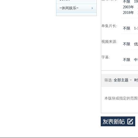
不限
1
2003年
=休闲娱乐=
剧
2018年
单集片长:
不限
1
视频来源:
不限
优
字幕:
不限
中
迷
筛选:
全部主题
时
本版块或指定的范围