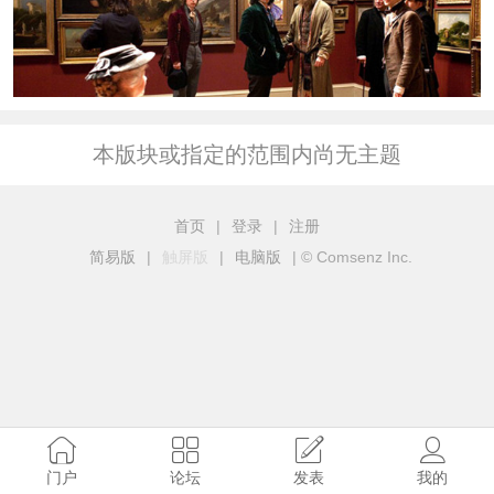
本版块或指定的范围内尚无主题
首页
|
登录
|
注册
简易版
|
触屏版
|
电脑版
|
© Comsenz Inc.
门户
论坛
发表
我的