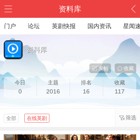
资料库
门户
论坛
英剧快报
国内资讯
星闻
资料库
发帖
收藏
今日
主题
排名
收藏
0
2016
16
117
筛选
全部
在线英剧