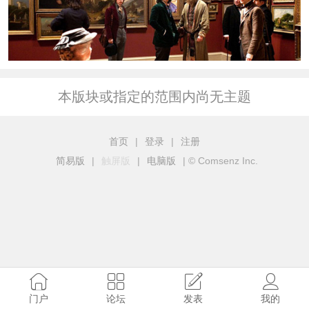
本版块或指定的范围内尚无主题
首页
|
登录
|
注册
简易版
|
触屏版
|
电脑版
|
© Comsenz Inc.
门户
论坛
发表
我的