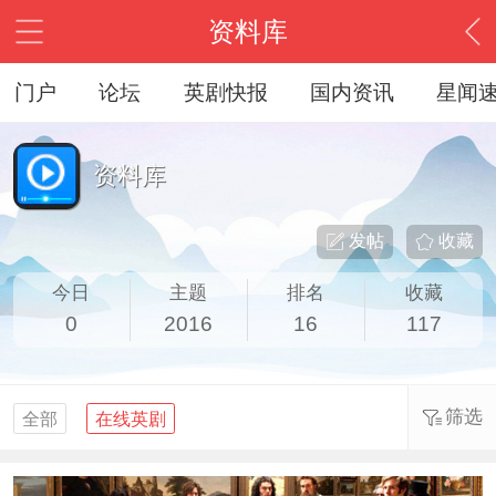
资料库
门户
论坛
英剧快报
国内资讯
星闻
资料库
发帖
收藏
今日
主题
排名
收藏
0
2016
16
117
筛选
全部
在线英剧