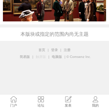
本版块或指定的范围内尚无主题
首页
|
登录
|
注册
简易版
|
触屏版
|
电脑版
|
© Comsenz Inc.
门户
论坛
发表
我的