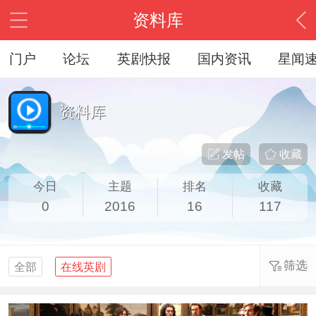
资料库
门户
论坛
英剧快报
国内资讯
星闻
资料库
发帖
收藏
今日
主题
排名
收藏
0
2016
16
117
筛选
全部
在线英剧