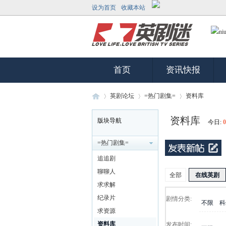
设为首页
收藏本站
首页
资讯快报
英剧论坛
=热门剧集=
资料库
资料库
版块导航
今日:
0
英
»
›
›
=热门剧集=
追追剧
聊聊人
全部
在线英剧
求求解
纪录片
剧情分类:
不限
科
求资源
资料库
发布时间: