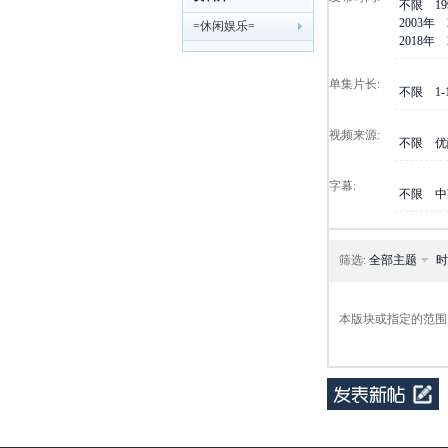
不限
1
2003年
=休闲娱乐=
剧
2018年
单集片长:
不限
1
视频来源:
不限
优
字幕:
不限
中
迷
筛选:
全部主题
时
本版块或指定的范围