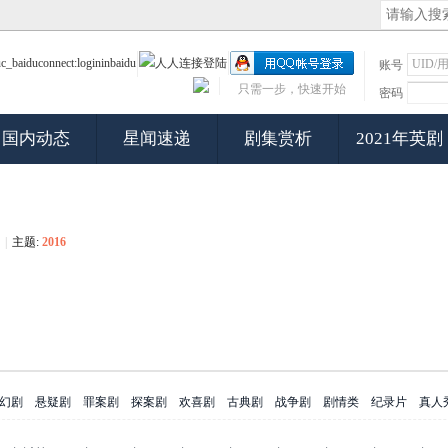
账号
只需一步，快速开始
密码
国内动态
星闻速递
剧集赏析
2021年英剧
|
主题:
2016
幻剧
悬疑剧
罪案剧
探案剧
欢喜剧
古典剧
战争剧
剧情类
纪录片
真人