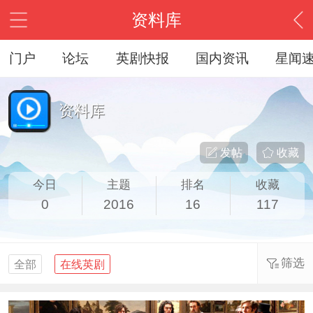
资料库
门户
论坛
英剧快报
国内资讯
星闻
资料库
发帖
收藏
今日
主题
排名
收藏
0
2016
16
117
筛选
全部
在线英剧