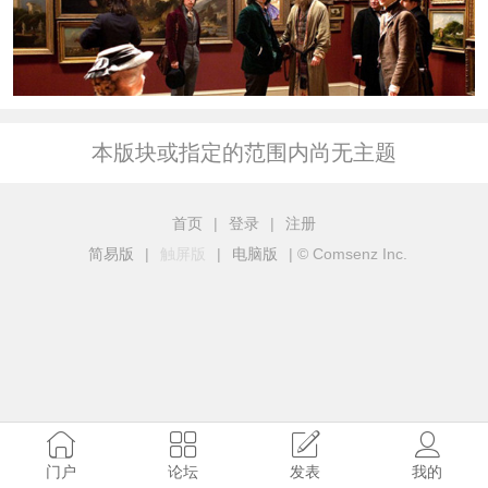
本版块或指定的范围内尚无主题
首页
|
登录
|
注册
简易版
|
触屏版
|
电脑版
|
© Comsenz Inc.
门户
论坛
发表
我的