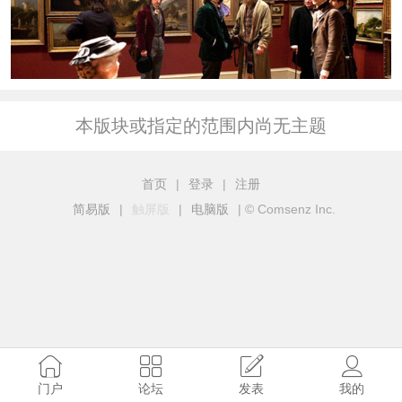
本版块或指定的范围内尚无主题
首页
|
登录
|
注册
简易版
|
触屏版
|
电脑版
|
© Comsenz Inc.
门户
论坛
发表
我的