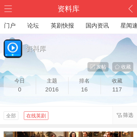
资料库
门户
论坛
英剧快报
国内资讯
星闻
资料库
发帖
收藏
今日
主题
排名
收藏
0
2016
16
117
筛选
全部
在线英剧