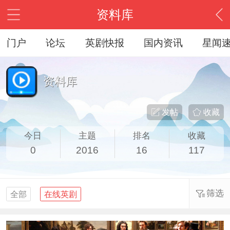
资料库
门户
论坛
英剧快报
国内资讯
星闻
资料库
发帖
收藏
今日
主题
排名
收藏
0
2016
16
117
筛选
全部
在线英剧