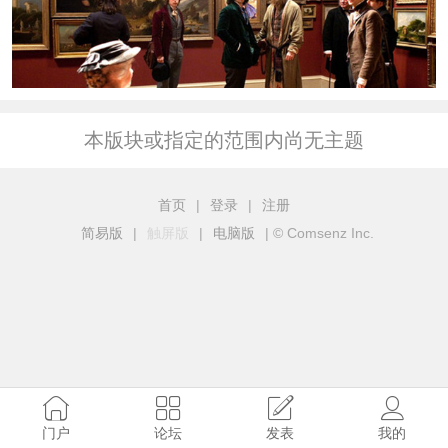
本版块或指定的范围内尚无主题
首页
|
登录
|
注册
简易版
|
触屏版
|
电脑版
|
© Comsenz Inc.
门户
论坛
发表
我的