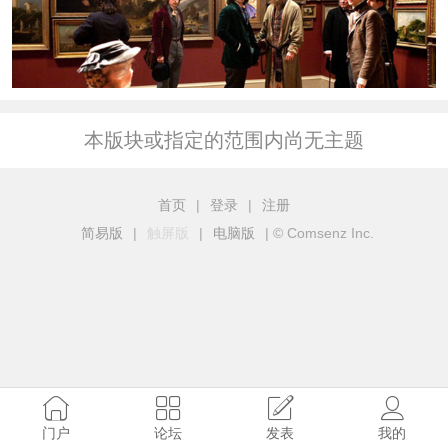
本版块或指定的范围内尚无主题
首页
|
登录
|
注册
简易版
|
触屏版
|
电脑版
|
© Comsenz Inc.
门户
论坛
发表
我的