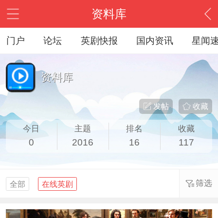
资料库
门户
论坛
英剧快报
国内资讯
星闻
资料库
发帖
收藏
今日
主题
排名
收藏
0
2016
16
117
筛选
全部
在线英剧