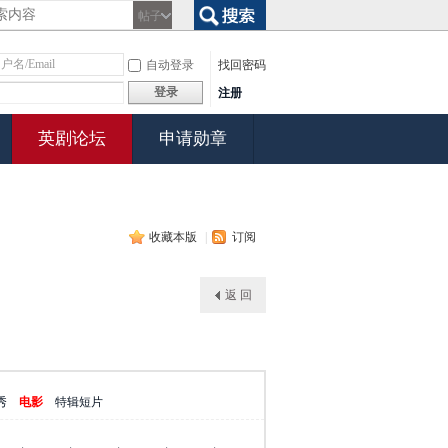
帖子
搜索
自动登录
找回密码
登录
注册
英剧论坛
申请勋章
收藏本版
|
订阅
返 回
秀
电影
特辑短片