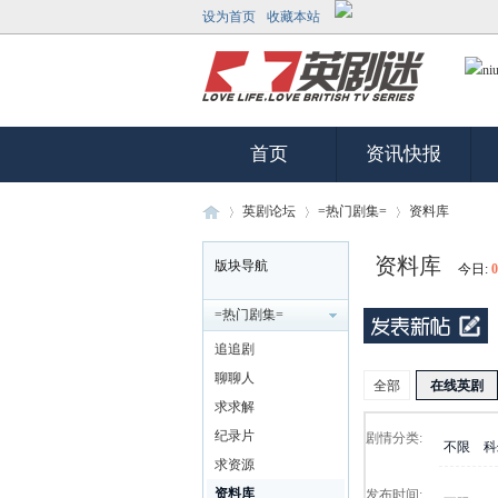
设为首页
收藏本站
首页
资讯快报
英剧论坛
=热门剧集=
资料库
资料库
版块导航
今日:
0
英
»
›
›
=热门剧集=
追追剧
聊聊人
全部
在线英剧
求求解
纪录片
剧情分类:
不限
科
求资源
资料库
发布时间: