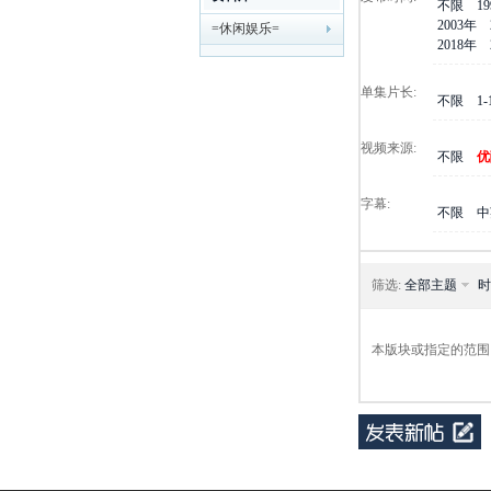
不限
1
2003年
=休闲娱乐=
剧
2018年
单集片长:
不限
1
视频来源:
不限
优
字幕:
不限
中
迷
筛选:
全部主题
时
本版块或指定的范围