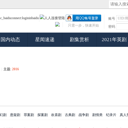
账号
只需一步，快速开始
密码
国内动态
星闻速递
剧集赏析
2021年英剧
|
主题:
2016
幻剧
悬疑剧
罪案剧
探案剧
欢喜剧
古典剧
战争剧
剧情类
纪录片
真人