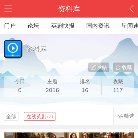
资料库
门户
论坛
英剧快报
国内资讯
星闻
资料库
发帖
收藏
今日
主题
排名
收藏
0
2016
16
117
筛选
全部
在线英剧
(2)