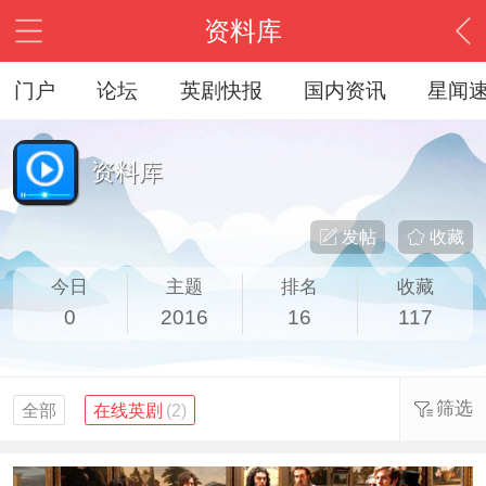
资料库
门户
论坛
英剧快报
国内资讯
星闻
资料库
发帖
收藏
今日
主题
排名
收藏
0
2016
16
117
筛选
全部
在线英剧
(2)