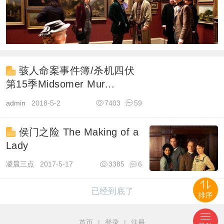
骇人命案事件簿/杀机四伏
第15季Midsomer Mur...
admin
2018-5-2
7403
59
侯门之险 The Making of a
Lady
凌晨三点
2017-5-17
3385
6
已经到底了
排序
首页
|
登录
|
注册