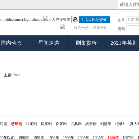
账号
只需一步，快速开始
密码
国内动态
星闻速递
剧集赏析
2021年英剧
|
主题:
2016
幻剧
悬疑剧
罪案剧
探案剧
欢喜剧
古典剧
战争剧
剧情类
纪录片
真人
990年以前
1990年
1991年
1992年
1993年
1994年
1995年
1996年
1997年