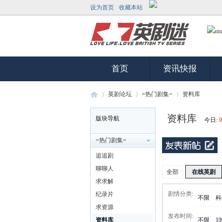
设为首页
收藏本站
首页
资讯快报
英剧论坛
=热门剧集=
资料库
资料库
版块导航
今日:
0
英
»
›
›
=热门剧集=
追追剧
聊聊人
全部
在线英剧
求求解
剧情分类:
纪录片
不限
科
求资源
发布时间:
资料库
不限
1