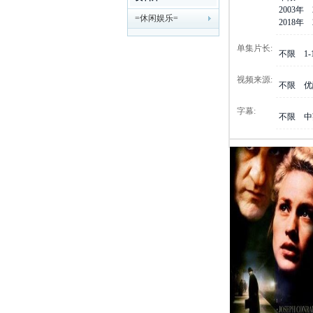
2003年
=休闲娱乐=
剧
2018年
单集片长:
不限
1
视频来源:
不限
优
字幕:
不限
中
迷